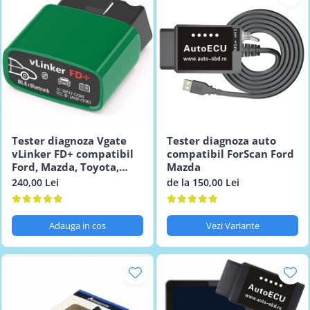
Tester diagnoza Vgate
Tester diagnoza auto
vLinker FD+ compatibil
compatibil ForScan Ford
Ford, Mazda, Toyota,
Mazda
Volvo
240,00 Lei
de la 150,00 Lei
Adauga in cos
Vezi Variante