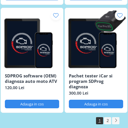
SDPROG software (OEM)
Pachet tester iCar si
diagnoza auto moto ATV
program SDProg
diagnoza
120,00 Lei
300,00 Lei
Adauga in cos
Adauga in cos
1
2