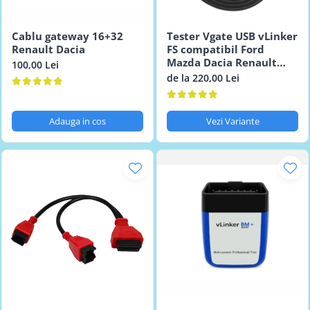
Testere multimarca
Testere Moto ATV
Cablu gateway 16+32
Tester Vgate USB vLinker
Renault Dacia
FS compatibil Ford
Mazda Dacia Renault
100,00 Lei
VAG RenoLink
de la 220,00 Lei
Adauga in cos
Vezi Variante