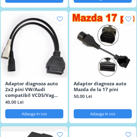
Adaptor diagnoza auto
Adaptor diagnoza auto
2x2 pini VW/Audi
Mazda de la 17 pini
compatibil VCDS/Vag
50,00 Lei
Com
40,00 Lei
Adauga in cos
Adauga in cos