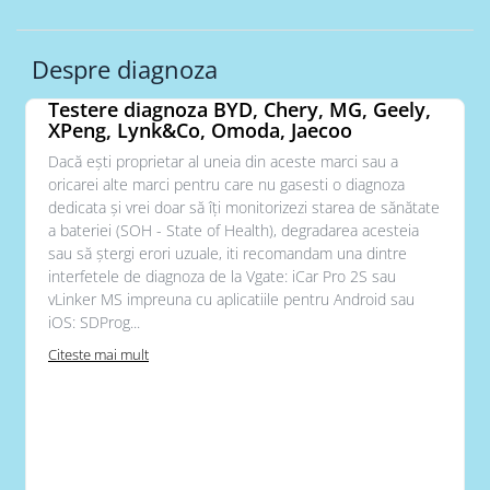
Despre diagnoza
Testere diagnoza BYD, Chery, MG, Geely,
XPeng, Lynk&Co, Omoda, Jaecoo
Dacă ești proprietar al uneia din aceste marci sau a
oricarei alte marci pentru care nu gasesti o diagnoza
dedicata și vrei doar să îți monitorizezi starea de sănătate
a bateriei (SOH - State of Health), degradarea acesteia
sau să ștergi erori uzuale, iti recomandam una dintre
interfetele de diagnoza de la Vgate: iCar Pro 2S sau
vLinker MS impreuna cu aplicatiile pentru Android sau
iOS: SDProg...
Citeste mai mult