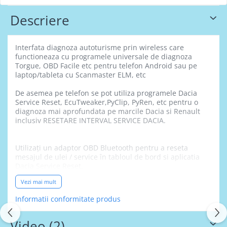
Descriere
Interfata diagnoza autoturisme prin wireless care
functioneaza cu programele universale de diagnoza
Torgue, OBD Facile etc pentru telefon Android sau pe
laptop/tableta cu Scanmaster ELM, etc
De asemea pe telefon se pot utiliza programele Dacia
Service Reset, EcuTweaker,PyClip, PyRen, etc pentru o
diagnoza mai aprofundata pe marcile Dacia si Renault
inclusiv RESETARE INTERVAL SERVICE DACIA.
Utilizați un adaptor OBD Bluetooth pentru a reseta
mesajul de ulei / service în tabloul de bord si aplicatia
Dacia Service Reset.
Vezi mai mult
Informatii conformitate produs
Pe tableta/laptop programul DDT4ALL pentru a
diagnostica toate modulele marcilor Nissan, Dacia si
Renault pe protocolul de comunicare CAN
varianta cu
Video
(2)