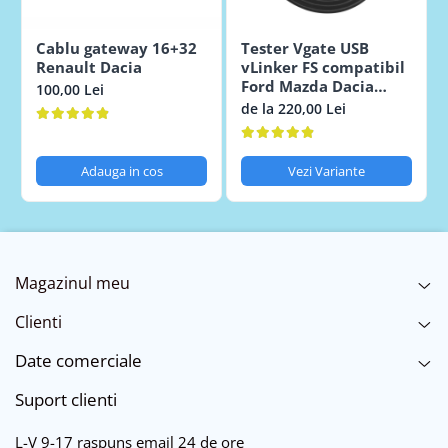
Cablu gateway 16+32
Tester Vgate USB
Renault Dacia
vLinker FS compatibil
Ford Mazda Dacia
100,00 Lei
Renault VAG RenoLink
de la 220,00 Lei
Adauga in cos
Vezi Variante
Magazinul meu
Clienti
Date comerciale
Suport clienti
L-V 9-17 raspuns email 24 de ore