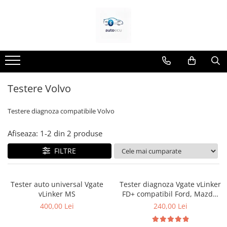
Interfete diagnoza
Chei si cipuri
Testere VAG ( VW, Audi, Seat,
Carcase chei
Skoda)
Chip Transponder
Testere BMW
Embleme logo
Testere Volvo
Testere Dacia si Renault
Testere Ford si Mazda
Testere diagnoza compatibile Volvo
Testere Fiat/Alfa Romeo
Afiseaza:
1-
2
din
2
produse
Testere Opel
FILTRE
Testere Jeep/Chrysler
Testere Nissan
Tester auto universal Vgate
Tester diagnoza Vgate vLinker
Testere Toyota
vLinker MS
FD+ compatibil Ford, Mazda,
Testere Tesla
Toyota, Volvo
400,00 Lei
240,00 Lei
Testere Volvo