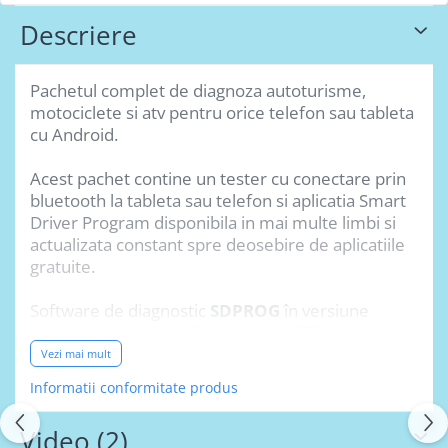
Descriere
Pachetul complet de diagnoza autoturisme,
motociclete si atv pentru orice telefon sau tableta
cu Android.
Acest pachet contine un tester cu conectare prin
bluetooth la tableta sau telefon si aplicatia Smart
Driver Program disponibila in mai multe limbi si
actualizata constant spre deosebire de aplicatiile
gratuite.
Software de diagnostic
SDPROG
în versiune
electronică. Disponibil in versiune DEMO pentru
Android descărcare la Google Play
Vezi mai mult
Informatii conformitate produs
După achiziție, codul de activare va fi trimis
prin e-mail la adresa de e-mail specificată în
Video
(2)
comandă.