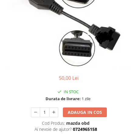
Testere multimarca
Testere Moto ATV
50,00 Lei
IN STOC
Durata de livrare:
1 zile
ADAUGA IN COS
Cod Produs:
mazda obd
Ai nevoie de ajutor?
0724965158