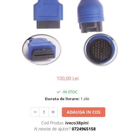
Testere multimarca
Testere Moto ATV
100,00 Lei
IN STOC
Durata de livrare:
1 zile
ADAUGA IN COS
Cod Produs:
iveco38pini
Ai nevoie de ajutor?
0724965158