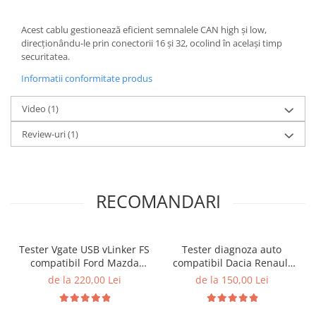
Acest cablu gestionează eficient semnalele CAN high și low,
direcționându-le prin conectorii 16 și 32, ocolind în același timp
securitatea.
Informatii conformitate produs
Video
(1)
Review-uri
(1)
RECOMANDARI
Tester Vgate USB vLinker FS
Tester diagnoza auto
compatibil Ford Mazda
compatibil Dacia Renault
Dacia Renault VAG RenoLink
Nissan DDT4ALL
de la 220,00 Lei
de la 150,00 Lei