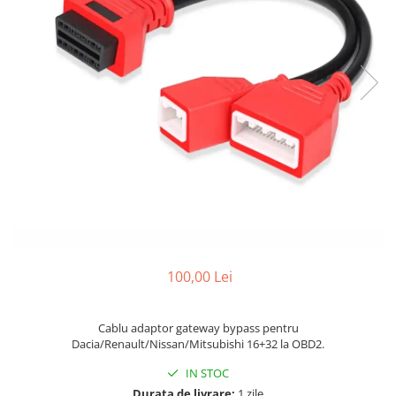
Testere Volvo
Testere multimarca
Testere Moto ATV
Cabluri OBD
Capace ventil roti
Chei si cipuri
Carcase chei
Chip Transponder
Embleme logo
Diverse
Leduri SMD
100,00 Lei
SGW gateway
Cablu adaptor gateway bypass pentru
Dacia/Renault/Nissan/Mitsubishi 16+32 la OBD2.
IN STOC
Durata de livrare:
1 zile