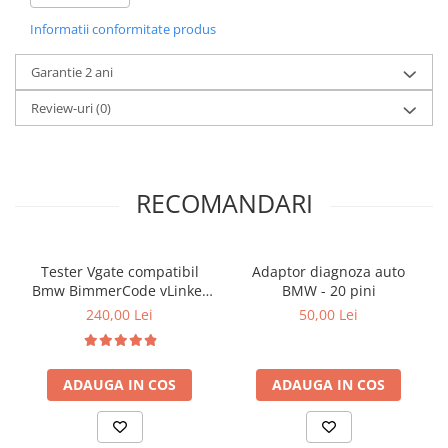
Teste specifice pe anumite module (lambda sau MAF -
Informatii conformitate produs
debitmetrul)
Aceste functii pot sa difere in functie de marca,model,an
fabricatie,dotari,etc.Cu siguranta nu toate functii vor fi
Garantie 2 ani
disponibile pe toate modelele.
Review-uri
(0)
Interfata este compatibila cu urmatoarele programe:
Windows:
-INPA/ Ediabas
RECOMANDARI
- NCS- Expert
- WinKfp
- DIS software / GT1
- PROGMAN/ SSS
Tester Vgate compatibil
Adaptor diagnoza auto
- Rheingold
Bmw BimmerCode vLinker
BMW - 20 pini
- ISTA D / P
BM+
240,00 Lei
50,00 Lei
Android
ADAUGA IN COS
ADAUGA IN COS
-
BimmerCode
-
BimmerLink
-
Bimmer Tool