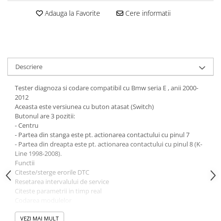
Adauga la Favorite
Cere informatii
Descriere
Tester diagnoza si codare compatibil cu Bmw seria E , anii 2000-
2012
Aceasta este versiunea cu buton atasat (Switch)
Butonul are 3 pozitii:
- Centru
- Partea din stanga este pt. actionarea contactului cu pinul 7
- Partea din dreapta este pt. actionarea contactului cu pinul 8 (K-
Line 1998-2008).
Functii
Citeste/sterge erorile DTC
Resetarea intervalului de service
Citeste parametrii in timp real
Codarea modulelor
Codarea ECU-lui (activare DRL, memorarea scaunului pe cheie,
beep dupa inchiderea autovehiculului)
VEZI MAI MULT