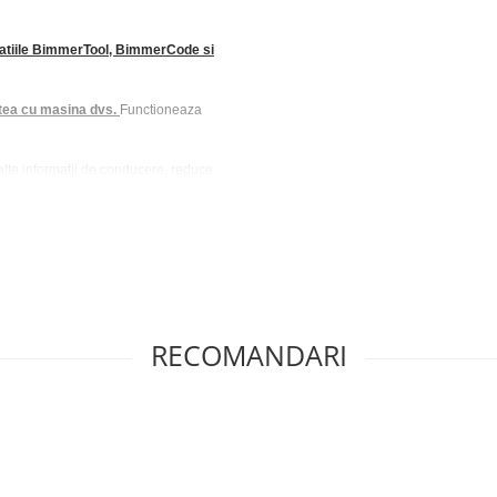
catiile BimmerTool, BimmerCode si
atea cu masina dvs.
Functioneaza
alte informatii de conducere, reduce
umul de combustibil, costurile de
 timp si asa mai departe
ad de conducere si alte evaluari
oseala, avertizare de viteza si asa
ta dvs.
 vizualizarea codului de eroare, va
RECOMANDARI
duri de afisare a informatiilor
ia de afisare HUD nocturna, cadran
o latime a benzii de 230,4Kbps.
e date.
izata
51mA in functiune si numai 3mA in