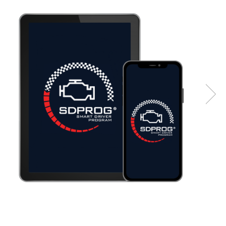
Testere multimarca
Testere Moto ATV