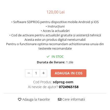
120,00 Lei
• Software SDPROG pentru dispozitive mobile Android și iOS
• Instrucțiuni
• Acces la actualizări
• Cod de activare pentru actualizări gratuite și asistență tehnică
Acesta este un produs digital nereturnabil
Pentru o functionare optima recomandam achizitionarea unuia din
testerele recomandate
IN STOC
Durata de livrare:
1 zile
ADAUGA IN COS
Cod Produs:
sdprog-oem
Ai nevoie de ajutor?
0724965158
Adauga la Favorite
Cere informatii