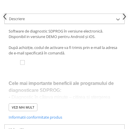
Descriere
Software de diagnostic SDPROG în versiune electronică.
Disponibil in versiune DEMO pentru Android și iOS.
După achiziție, codul de activare va fi trimis prin e-mail la adresa
de e-mail specificată în comandă.
Cele mai importante beneficii ale programului de
diagnosticare SDPROG:
• Diagnostic în câteva minute – citirea și ștergerea
rapidă a erorilor OBDII, fără vizite costisitoare la
VEZI MAI MULT
service.
Informatii conformitate produs
• Monitorizarea parametrilor cheie – controlul, printre