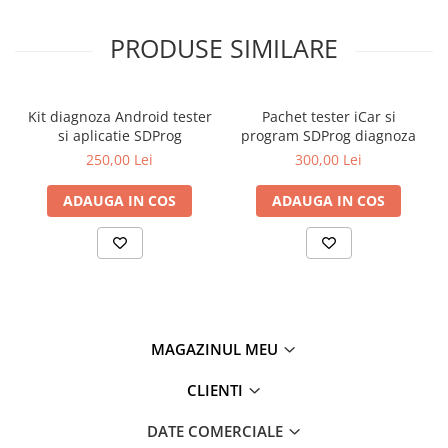
conectați interfața de diagnosticare la acesta.
PRODUSE SIMILARE
2. Lansați aplicația mobilă SDPROG
Lansați SDPROG și conectați-vă la interfața de
Kit diagnoza Android tester
Pachet tester iCar si
diagnosticare.
si aplicatie SDProg
program SDProg diagnoza
250,00 Lei
300,00 Lei
3. Începeți diagnosticarea vehiculului
ADAUGA IN COS
ADAUGA IN COS
Citiți și ștergeți codurile de eroare, monitorizați
parametrii motorului.
MAGAZINUL MEU
CLIENTI
DATE COMERCIALE