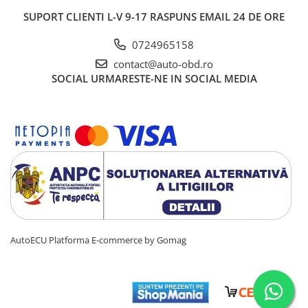
SUPORT CLIENTI
L-V 9-17 RASPUNS EMAIL 24 DE ORE
✅
Atelier de reparații auto
• posibile cauze ale defecțiunii
0724965158
• motive pentru apariția codului de eroare
contact@auto-obd.ro
• posibile simptome ale defecțiunii
SOCIAL
URMARESTE-NE IN SOCIAL MEDIA
• modul de funcționare al componentei
• citirea codurilor de eroare din modulele
disponibile în mașină
• tipuri și stări ale codurilor de eroare pentru a
facilita diagnosticarea defecțiunilor
Conștient
AutoECU
Platforma E-commerce by Gomag
✅
Conștient Șofer
• monitorizarea temperaturii motorului, a
aerului de admisie și a temperaturii