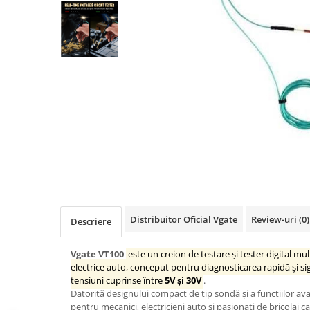
Testere Volvo
Testere multimarca
Testere Moto ATV
Cabluri OBD
Capace ventil roti
Chei si cipuri
Carcase chei
Chip Transponder
Embleme logo
Diverse
Leduri SMD
Distribuitor Oficial Vgate
Review-uri
(0)
Descriere
SGW gateway
Vgate VT100
este un creion de testare și tester digital mul
electrice auto, conceput pentru diagnosticarea rapidă și sig
tensiuni cuprinse între
5V și 30V
.
Datorită designului compact de tip sondă și a funcțiilor ava
pentru mecanici, electricieni auto și pasionați de bricolaj ca