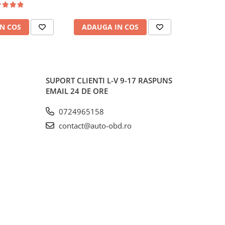
N COS
ADAUGA IN COS
ADAUG
SUPORT CLIENTI
L-V 9-17 RASPUNS
EMAIL 24 DE ORE
0724965158
contact@auto-obd.ro