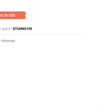
A IN COS
e ajutor?
0724965158
informatii