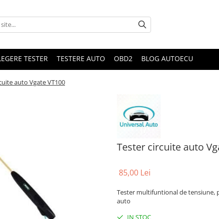
LEGERE TESTER
TESTERE AUTO
OBD2
BLOG AUTOECU
rcuite auto Vgate VT100
Tester circuite auto V
85,00 Lei
Tester multifuntional de tensiune, p
auto
IN STOC