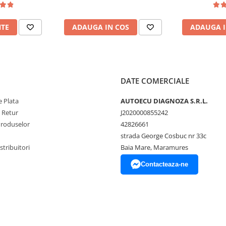
dimensiuni pentru o masă sigură
n compartimentul motor.
NTE
ADAUGA IN COS
ADAUGA I
ntinuu)
DATE COMERCIALE
ărci, motociclete, ATV-uri
 Plata
AUTOECU DIAGNOZA S.R.L.
e Retur
J2020000855242
Produselor
42826661
e ale mașinii în timpul
strada George Cosbuc nr 33c
tribuitori
Baia Mare, Maramures
ic și o lampă de control veche
Contacteaza-ne
rcuit este întrerupt, dacă o
ă.