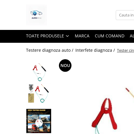
Toate Produsele
Interfete diagnoza
TOATE PRODUSELE
MARCA
CUM COMAND
A
Testere VAG ( VW, Audi, Seat,
Skoda)
Testere diagnoza auto /
Interfete diagnoza /
Tester ci
Testere BMW
Testere Dacia si Renault
NOU
Testere Ford si Mazda
Testere Fiat/Alfa Romeo
Testere Opel
Testere Jeep/Chrysler
Testere Nissan
Testere Toyota
Testere Tesla