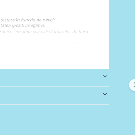
testare în funcție de nevoi:
atea (pozitiv/negativ).
nice sensibile și a calculatoarelor de bord
rea instantanee a contactelor imperfecte și a
alele injectoarelor, ale bujiilor sau ale
 fără a lăsa daune majore și vin însoțite de un
entru o manevrare facilă în compartimentul