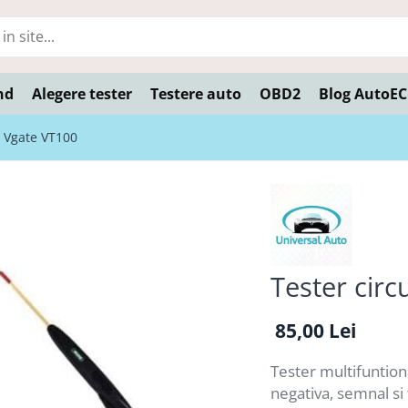
nd
Alegere tester
Testere auto
OBD2
Blog AutoE
o Vgate VT100
Tester circ
85,00 Lei
Tester multifuntiona
negativa, semnal si