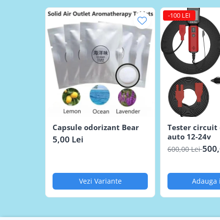
Compatibilitate:
Autoturisme, SUV-uri, autoutilit
-100 LEI
Avantaje pentru utilizator
Siguranță:
Protejează componentele electronice sc
Versatilitate:
Înlocuiește cu succes un multimetru
Ușurință în utilizare:
Identifici instantaneu dacă
Capsule odorizant Bear
Tester circuit 
auto 12-24v
5,00 Lei
500,
600,00 Lei
Vezi Variante
Adauga 