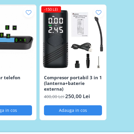
-150 LEI
onomic.
 releu primește comandă.
r telefon
Compresor portabil 3 in 1
Tester c
(lanterna+baterie
cabluri
externa)
250,00 L
250,00 Lei
400,00 Lei
a in cos
Adauga in cos
Ad