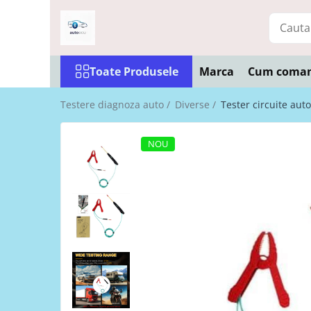
Toate Produsele
Toate Produsele
Marca
Cum coma
Interfete diagnoza
Testere VAG ( VW, Audi, Seat,
Testere diagnoza auto /
Diverse /
Tester circuite aut
Skoda)
Testere BMW
NOU
Testere Dacia si Renault
Testere Ford si Mazda
Testere Fiat/Alfa Romeo
Testere Opel
Testere Jeep/Chrysler
Testere Nissan
Testere Toyota
Testere Tesla