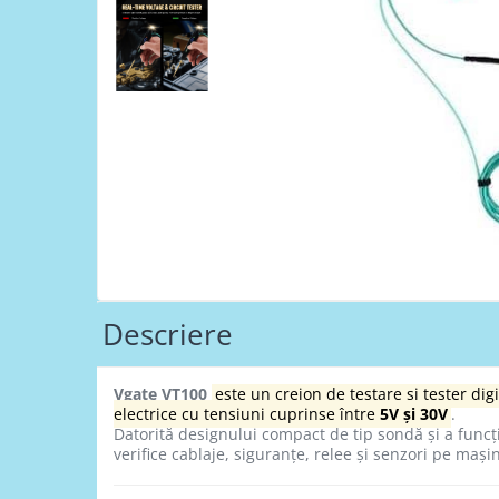
Testere Volvo
Testere multimarca
Testere Moto ATV
Cabluri OBD
Capace ventil roti
Chei si cipuri
Carcase chei
Chip Transponder
Embleme logo
Diverse
Descriere
Leduri SMD
SGW gateway
Vgate VT100
este un creion de testare și tester di
electrice cu tensiuni cuprinse între
5V și 30V
.
Datorită designului compact de tip sondă și a funcții
verifice cablaje, siguranțe, relee și senzori pe mașin