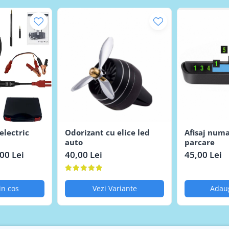
are, bărci, motociclete, ATV-uri
umpe ale mașinii în timpul verificărilor.
 clasic și o lampă de control veche într-un singur instrument erg
 un circuit este întrerupt, dacă o siguranță este arsă sau dacă un
electric
Odorizant cu elice led
Afisaj numa
auto
parcare
00 Lei
40,00 Lei
45,00 Lei
in cos
Vezi Variante
Adaug