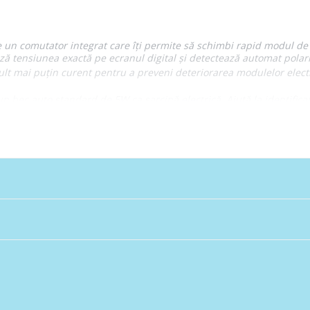
e un comutator integrat care îți permite să schimbi rapid modul de 
ză tensiunea exactă pe ecranul digital și detectează automat polarit
 mai puțin curent pentru a preveni deteriorarea modulelor electro
n bec auto standard de 5W ca sarcină electrică. Ajută la identifica
onitorizarea semnalelor electrice cu impulsuri rapide, cum ar fi semn
iri bidirecționale clare ale tensiunii în timp real.
bil premium, sondele permit străpungerea fină a izolației cablurilor
mari dimensiuni pentru o masă sigură și un cablu flexibil extins p
t continuu)