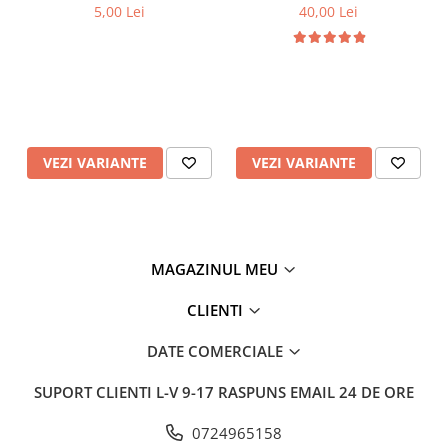
5,00 Lei
40,00 Lei
Design ergonomic al
carcasei cu carcasă
rezistentă la apă,
robustă, turnată prin
VEZI VARIANTE
VEZI VARIANTE
suflare, ușor de
manevrat și depozitat.
MAGAZINUL MEU
Există 4 moduri pentru a
CLIENTI
diagnostica sistemele
DATE COMERCIALE
electrice. (tensiune DC,
SUPORT CLIENTI
L-V 9-17 RASPUNS EMAIL 24 DE ORE
tensiune AC, rezistență,
0724965158