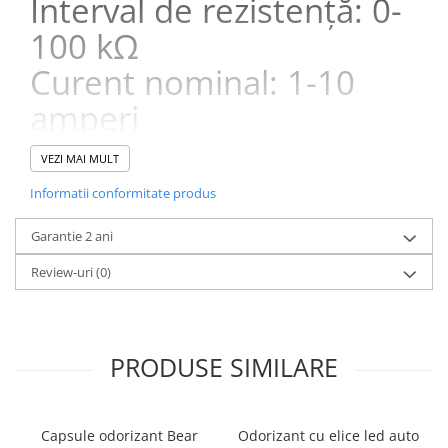
Interval de rezistență: 0-
100 kΩ
Curent nominal: 1-10
amperi
Răspunsul în frecvență al
VEZI MAI MULT
trecerii sunetului: 0Hz
Informatii conformitate produs
până la 10Khz.
Garantie 2 ani
Efectuați injecția de
Review-uri
(0)
curent, măsurarea,
testarea la sol, testarea
polarității, testarea
PRODUSE SIMILARE
continuității și activarea
componentelor.
Capsule odorizant Bear
Odorizant cu elice led auto