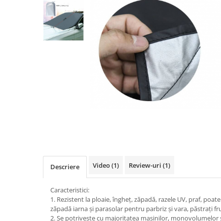
Testere Volvo
Testere multimarca
Testere Moto ATV
Cabluri OBD
Capace ventil roti
Chei si cipuri
Carcase chei
Chip Transponder
Embleme logo
Diverse
Leduri SMD
SGW gateway
Video
(1)
Review-uri
(1)
Descriere
Caracteristici:
1. Rezistent la ploaie, îngheț, zăpadă, razele UV, praf, poate
zăpadă iarna și parasolar pentru parbriz și vara, păstrați 
2. Se potrivește cu majoritatea mașinilor, monovolumelor 