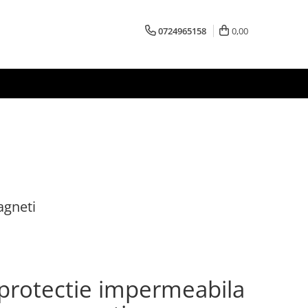
0724965158
0,00
agneti
 protectie impermeabila