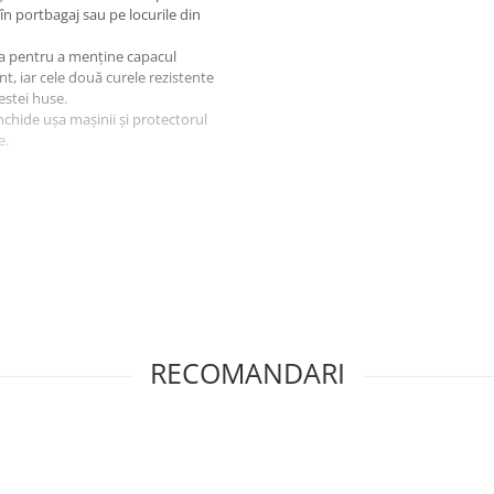
în portbagaj sau pe locurile din
ara pentru a menține capacul
ânt, iar cele două curele rezistente
estei huse.
nchide ușa mașinii și protectorul
e.
tă a parbrizului poate fi ascunsă
zului din față nu poate fi furată
RECOMANDARI