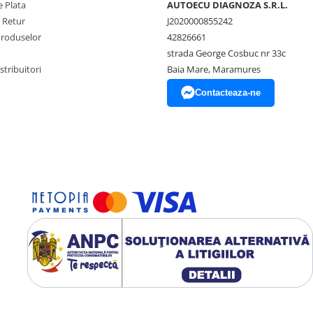
 Plata
AUTOECU DIAGNOZA S.R.L.
e Retur
J2020000855242
Produselor
42826661
strada George Cosbuc nr 33c
tribuitori
Baia Mare, Maramures
Contacteaza-ne