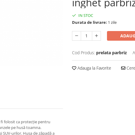
inghet parbri
IN STOC
Durata de livrare:
1 zile
ADAUG
Cod Produs:
prelata parbriz
A
Adauga la Favorite
Cere 
 fi folosit ca protecție pentru
frunzele pe husă toamna.
și SUV-urilor. Husa de zăpadă a