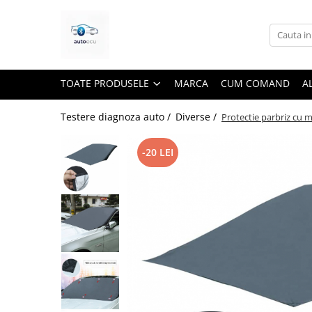
Toate Produsele
Interfete diagnoza
TOATE PRODUSELE
MARCA
CUM COMAND
A
Testere VAG ( VW, Audi, Seat,
Skoda)
Testere diagnoza auto /
Diverse /
Protectie parbriz cu 
Testere BMW
Testere Dacia si Renault
-20 LEI
Testere Ford si Mazda
Testere Fiat/Alfa Romeo
Testere Opel
Testere Jeep/Chrysler
Testere Nissan
Testere Toyota
Testere Tesla