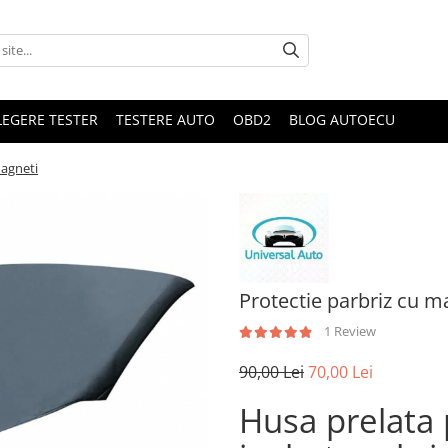
LEGERE TESTER
TESTERE AUTO
OBD2
BLOG AUTOECU
magneti
Protectie parbriz cu m
1 Review
90,00 Lei
70,00 Lei
Husa prelata