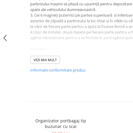
parbrizului mașinii se pliază cu ușurință pentru depozitare 
spate ale vehiculului dumneavoastră.
3. Cei 6 magneți puternici pe partea superioară si inferio
exterior de zăpadă a parbrizului la loc chiar și în zilele cu v
la vânt de fiecare parte pentru a ajuta la fixarea fermă a ac
4.Ușor de instalat, două clapete pe fiecare parte pentru a î
oglinzi retrovizoare pentru a se închide în jurul oglinzi spat
Descrieri:
1. Cu clapetele și legăturile sale de siguranță, husa automa
în ușile mașinii dvs., asigurându-vă că această husă a parbri
VEZI MAI MULT
cu ușurință.
Informatii conformitate produs
Specificații:
Culoarea neagra
Material: tesatura din poliester
Dimensiune: 210*120CM
Pachet inclus :
1 * husa de parbriz
Organizator portbagaj tip
buzunar cu scai