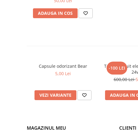
50,00 Lei
ADAUGA IN COS
Capsule odorizant Bear
Tester circuit el
-100 LEI
24
5,00 Lei
600,00 Lei
5
VEZI VARIANTE
ADAUGA IN 
MAGAZINUL MEU
CLIENTI