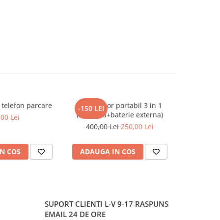
 telefon parcare
Compresor portabil 3 in 1
Tester c
-150 LEI
(lanterna+baterie externa)
,00 Lei
400,00 Lei
250,00 Lei
N COS
ADAUGA IN COS
ADAUG
SUPORT CLIENTI
L-V 9-17 RASPUNS
EMAIL 24 DE ORE