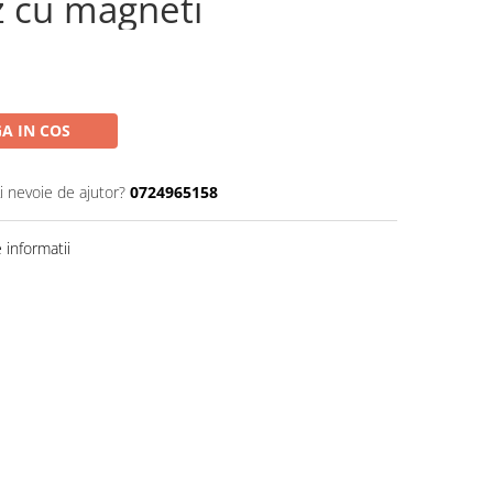
z cu magneti
A IN COS
i nevoie de ajutor?
0724965158
informatii