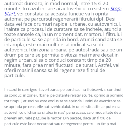
automat dureaza, in mod normal, intre 15 si 20
minute. In cazul in care ai autovehicul cu sistem
Stop-
Start
, vei constata ca aceasta functie va fi oprita
automat pe parcursul regenerarii filtrului dpf. Desi,
daca vei face drumuri rapide, urbane, cu autovehicul,
inainte ca procesul de curatare sa se incheie, atunci ai
toate sansele ca, la un moment dat, martorul filtrului
de particule sa se aprinda in bord. Atunci cand asta se
intampla, este mai mult decat indicat sa scoti
autovehicul din zona urbana, pe autostrada sau pe un
drum pe care se permita o viteza mai mare decat in
regim urban, si sa o conduci constant timp de 20
minute, fara prea mari fluctuatii de turatii. Astfel, vei
oferii masinii sansa sa isi regenereze filtrul de
particule.
In cazul in care ignori avertizarea pe bord sau nu il observi, si continui
sa conduci in zone urbane, pe distante relativ scurte, oprind si pornind
tot timpul, atunci nu este exclus sa se aprinda lumini de avertizare sa
se aprinda pe ceasurile autovehiculului. In unele situatii s-ar putea ca
autovehiculul chiar sa si „dea in nas” pana acasa, ca o modalitate de a
preveni anumite pagube la motor. Din pacate, daca un filtru de
particule este lasat necuratat sau neregenerat pentru un timp mai