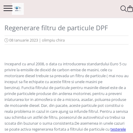
Interfete diagnoza
Chei si cipuri
Regenerare filtru de particule DPF
Testere VAG ( VW, Audi, Seat,
Carcase chei
Skoda)
Chip Transponder
08 Ianuarie 2023
|
olimpiu chira
Testere BMW
Embleme logo
Testere Dacia si Renault
Testere Ford si Mazda
Incepand cu anul 2008, o data cu introducerea standardului Euro 5 cu
privire la emisiile de dioxid de carbon emise de masini, cele cu
Testere Fiat/Alfa Romeo
motorizare diesel trebuie sa prevada un filtru de particule ( mai nou au
Testere Opel
inceput sa fie echipate cu aceste filtre si unele masini pe
benzina). Functia filtrului de particule pentru masinile diesel este de a
Testere Jeep/Chrysler
prinde particulele produse din arderea motorinei, pentru a preveni
Testere Nissan
inlaturarea lor in atmosfera si de a micsora, asadar, poluarea produse
de motoarele diesel. Dar, din pacate, aceste particule pot constitui o
Testere Toyota
reala problema in cazul in care ajung sa infunde filtrul. Pentru a servisa
sau schimba un astfel de filtru, posesorul de autovehicul va trebui sa
Testere Tesla
scoata din buzunar o suma consistenta.De asemenea in unele cazuri
Testere Volvo
se poate activa regenerarea fortata a filtrului de particule cu
testerele