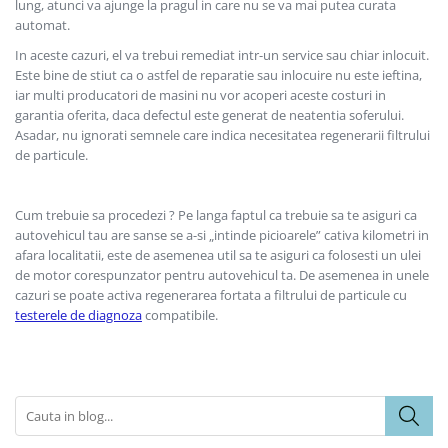
lung, atunci va ajunge la pragul in care nu se va mai putea curata
automat.
In aceste cazuri, el va trebui remediat intr-un service sau chiar inlocuit.
Este bine de stiut ca o astfel de reparatie sau inlocuire nu este ieftina,
iar multi producatori de masini nu vor acoperi aceste costuri in
garantia oferita, daca defectul este generat de neatentia soferului.
Asadar, nu ignorati semnele care indica necesitatea regenerarii filtrului
de particule.
Cum trebuie sa procedezi ? Pe langa faptul ca trebuie sa te asiguri ca
autovehicul tau are sanse se a-si „intinde picioarele” cativa kilometri in
afara localitatii, este de asemenea util sa te asiguri ca folosesti un ulei
de motor corespunzator pentru autovehicul ta. De asemenea in unele
cazuri se poate activa regenerarea fortata a filtrului de particule cu
testerele de diagnoza
compatibile.