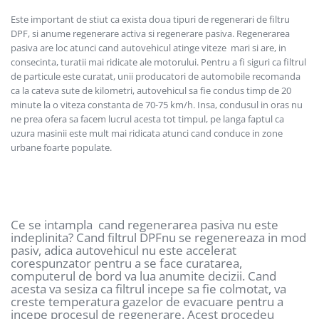
Este important de stiut ca exista doua tipuri de regenerari de filtru
DPF, si anume regenerare activa si regenerare pasiva. Regenerarea
pasiva are loc atunci cand autovehicul atinge viteze mari si are, in
consecinta, turatii mai ridicate ale motorului. Pentru a fi siguri ca filtrul
de particule este curatat, unii producatori de automobile recomanda
ca la cateva sute de kilometri, autovehicul sa fie condus timp de 20
minute la o viteza constanta de 70-75 km/h. Insa, condusul in oras nu
ne prea ofera sa facem lucrul acesta tot timpul, pe langa faptul ca
uzura masinii este mult mai ridicata atunci cand conduce in zone
urbane foarte populate.
Ce se intampla cand regenerarea pasiva nu este
indeplinita? Cand filtrul DPFnu se regenereaza in mod
pasiv, adica autovehicul nu este accelerat
corespunzator pentru a se face curatarea,
computerul de bord va lua anumite decizii. Cand
acesta va sesiza ca filtrul incepe sa fie colmotat, va
creste temperatura gazelor de evacuare pentru a
incepe procesul de regenerare. Acest procedeu