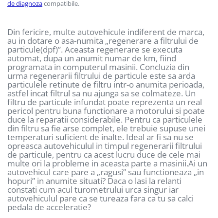
de diagnoza
compatibile.
Testere multimarca
Testere Moto ATV
Din fericire, multe autovehicule indiferent de marca,
au in dotare o asa-numita „regenerare a filtrului de
particule(dpf)”. Aceasta regenerare se executa
automat, dupa un anumit numar de km, fiind
programata in computerul masinii. Concluzia din
urma regenerarii filtrului de particule este sa arda
particulele retinute de filtru intr-o anumita perioada,
astfel incat filtrul sa nu ajunga sa se colmateze. Un
filtru de particule infundat poate reprezenta un real
pericol pentru buna functionare a motorului si poate
duce la reparatii considerabile. Pentru ca particulele
din filtru sa fie arse complet, ele trebuie supuse unei
temperaturi suficient de inalte. Ideal ar fi sa nu se
opreasca autovehiculul in timpul regenerarii filtrului
de particule, pentru ca acest lucru duce de cele mai
multe ori la probleme in aceasta parte a masinii.Ai un
autovehicul care pare a „ragusi” sau functioneaza „in
hopuri” in anumite situati? Daca o lasi la relanti
constati cum acul turometrului urca singur iar
autovehiculul pare ca se tureaza fara ca tu sa calci
pedala de acceleratie?