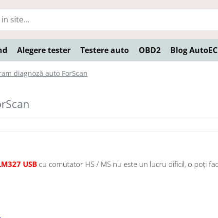
nd
Alegere tester
Testere auto
OBD2
Blog AutoE
gram diagnoză auto ForScan
orScan
LM327 USB
cu comutator HS / MS nu este un lucru dificil, o poți fa
>