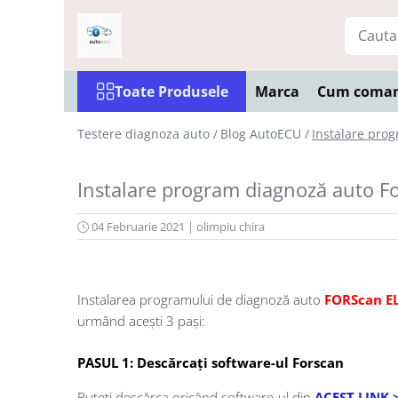
Toate Produsele
Toate Produsele
Marca
Cum coma
Interfete diagnoza
Testere VAG ( VW, Audi, Seat,
Testere diagnoza auto /
Blog AutoECU /
Instalare pro
Skoda)
Testere BMW
Instalare program diagnoză auto F
Testere Dacia si Renault
Testere Ford si Mazda
04 Februarie 2021
|
olimpiu chira
Testere Fiat/Alfa Romeo
Testere Opel
Instalarea programului de diagnoză auto
FORScan E
Testere Jeep/Chrysler
urmând acești 3 pași:
Testere Nissan
Testere Toyota
PASUL 1: Descărcați software-ul Forscan
Testere Tesla
Puteți descărca oricând software-ul din
ACEST LINK 