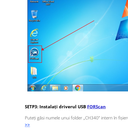
SETP3: Instalați driverul USB
FORScan
Puteți găsi numele unui folder „CH340” intern în fișie
>>