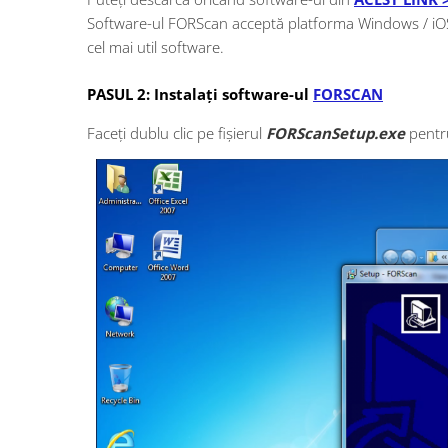
Testere Volvo
Software-ul FORScan acceptă platforma Windows / iOS 
cel mai util software.
Testere multimarca
Testere Moto ATV
PASUL 2: Instalați software-ul
FORSCAN
Cabluri OBD
Faceți dublu clic pe
fișierul
FORScanSetup.exe
pentru
Capace ventil roti
Chei si cipuri
Carcase chei
Chip Transponder
Embleme logo
Diverse
Leduri SMD
SGW gateway