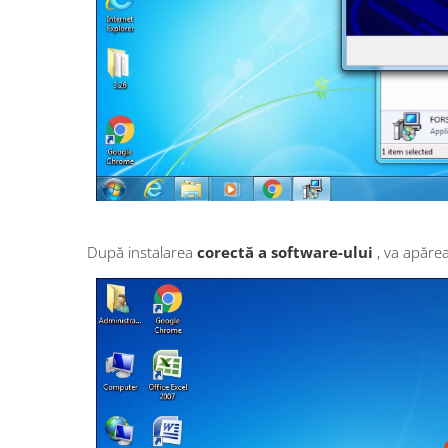
După instalarea
corectă a software-ului
, va apăre