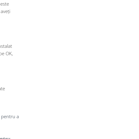
 este
 aveți
stalat
 pe OK,
ate
 pentru a
entru