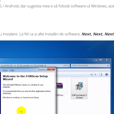
/ Android, dar sugestia mea e să folosiți software-ul Windows, ace
 instalare.
La fel ca și alte instalări de software,
Next, Next, Next,