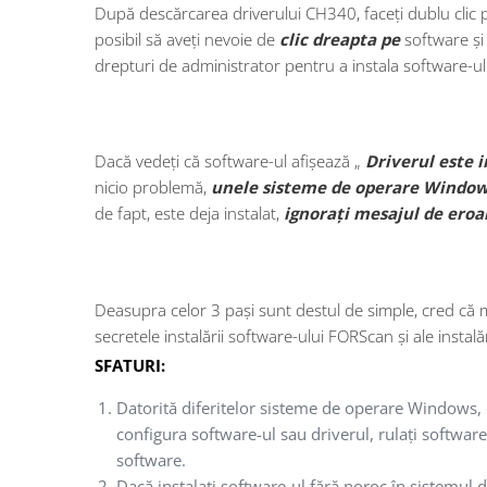
După descărcarea driverului CH340, faceți dublu clic 
posibil să aveți nevoie de
clic dreapta pe
software și 
drepturi de administrator pentru a instala software-ul
Dacă vedeți că software-ul afișează „
Driverul este i
nicio problemă,
unele sisteme de operare Window
de fapt, este deja instalat,
ignorați mesajul de eroa
Deasupra celor 3 pași sunt destul de simple, cred că ma
secretele instalării software-ului FORScan și ale insta
SFATURI:
Datorită diferitelor sisteme de operare Windows, 
configura software-ul sau driverul, rulați softwar
software.
obdresource.com
Dacă instalați software-ul fără noroc în sistemul 