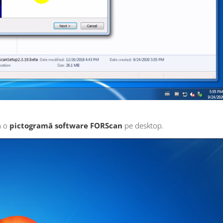
a o
pictogramă software FORScan
pe desktop.
obdresource.co