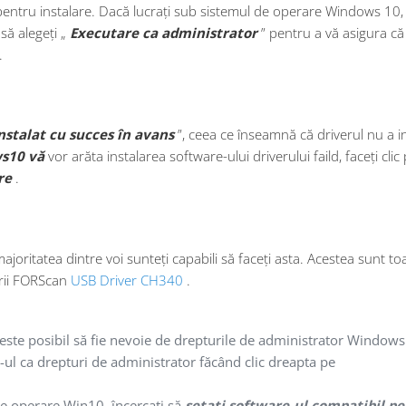
pentru instalare.
Dacă lucrați sub sistemul de operare Windows 10,
să alegeți „
Executare ca administrator
” pentru a vă asigura că
.
nstalat cu succes în avans
”, ceea ce înseamnă că driverul nu a in
s10 vă
vor arăta instalarea software-ului driverului faild, faceți clic
re
.
obdresource.com
joritatea dintre voi sunteți capabili să faceți asta.
Acestea sunt to
lării FORScan
USB Driver CH340
.
obdresource.com
este posibil să fie nevoie de drepturile de administrator Windows
e-ul ca drepturi de administrator făcând clic dreapta pe
de operare Win10, încercați să
setați software-ul compatibil p