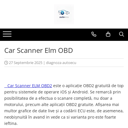
Interfete diagnoza
Chei si cipuri
Testere VAG ( VW, Audi, Seat,
Carcase chei
Skoda)
Chip Transponder
Testere BMW
Embleme logo
Car Scanner Elm OBD
Testere Dacia si Renault
Testere Ford si Mazda
27 Septembrie 2025
|
diagnoza autoecu
Testere Fiat/Alfa Romeo
Testere Opel
Car Scanner ELM OBD2
este o aplicație OBD2 gratuită de top
Testere Jeep/Chrysler
pentru sistemele de operare iOS și Android. Se remarcă prin
Testere Nissan
posibilitatea de a efectua o scanare completă, nu doar a
Testere Toyota
motorului, precum alte aplicații OBD2 gratuite. Afișarea mai
multor grafice de date live și a codării ECU este, de asemenea,
Testere Tesla
neobișnuită în avand in vede ca si varianta pro este foarte
Testere Volvo
ieftina.