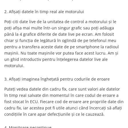
2. Afișați datele în timp real ale motorului
Poți citi date live de la unitatea de control a motorului și le
poți afișa mai multe într-un singur grafic sau poți adăuga
până la 4 grafice diferite de date live pe ecran. Am folosit
chiar și funcția de legătură în oglindă de pe telefonul meu
pentru a transfera aceste date de pe smartphone la radioul
mașinii. Nu toate mașinile vor putea face acest lucru. Am și
un ghid introductiv pentru înțelegerea datelor live ale
motorului.
3. Afișați imaginea înghețată pentru codurile de eroare
Puteți vedea datele din cadru fix, care sunt valori ale datelor
în timp real salvate din momentul în care codul de eroare a
fost stocat în ECU. Fiecare cod de eroare are propriile date din
cadru fix, iar acestea pot fi utile atunci când încercați să aflați
condițiile în care apar defecțiunile și ce le cauzează.
4. Monitoare necontinue