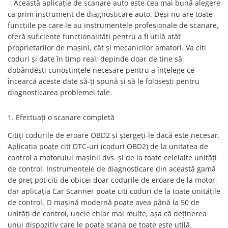
Această aplicație de scanare auto este cea mai bună alegere
Testere multimarca
ca prim instrument de diagnosticare auto. Deși nu are toate
Testere Moto ATV
funcțiile pe care le au instrumentele profesionale de scanare,
oferă suficiente funcționalități pentru a fi utilă atât
proprietarilor de mașini, cât și mecanicilor amatori. Va citi
coduri și date în timp real; depinde doar de tine să
dobândești cunoștințele necesare pentru a înțelege ce
încearcă aceste date să-ți spună și să le folosești pentru
diagnosticarea problemei tale.
1. Efectuați o scanare completă
Citiți codurile de eroare OBD2 și ștergeți-le dacă este necesar.
Aplicația poate citi DTC-uri (coduri OBD2) de la unitatea de
control a motorului mașinii dvs. și de la toate celelalte unități
de control. Instrumentele de diagnosticare din această gamă
de preț pot citi de obicei doar codurile de eroare de la motor,
dar aplicația Car Scanner poate citi coduri de la toate unitățile
de control. O mașină modernă poate avea până la 50 de
unități de control, unele chiar mai multe, așa că deținerea
unui dispozitiv care le poate scana pe toate este utilă.