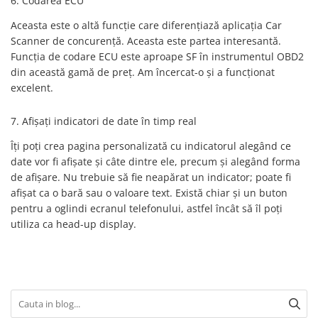
6. Codarea ECU
Aceasta este o altă funcție care diferențiază aplicația Car
Scanner de concurență. Aceasta este partea interesantă.
Funcția
de codare ECU
este aproape SF în instrumentul OBD2
din această gamă de preț. Am încercat-o și a funcționat
excelent.
7. Afișați indicatori de date în timp real
Îți poți crea pagina personalizată cu indicatorul alegând ce
date vor fi afișate și câte dintre ele, precum și alegând forma
de afișare. Nu trebuie să fie neapărat un indicator; poate fi
afișat ca o bară sau o valoare text. Există chiar și un buton
pentru a oglindi ecranul telefonului, astfel încât să îl poți
utiliza ca head-up display.