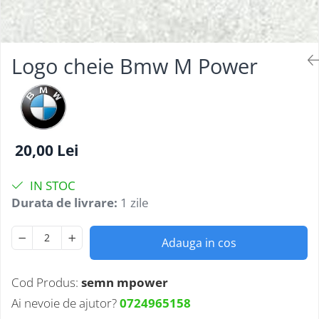
Testere multimarca
Testere Moto ATV
Logo cheie Bmw M Power
20,00 Lei
IN STOC
Durata de livrare:
1 zile
Adauga in cos
Cod Produs:
semn mpower
Ai nevoie de ajutor?
0724965158