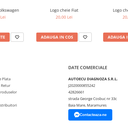
Volkswagen
Logo cheie Fiat
Logo ch
Lei
20,00 Lei
20
NTE
ADAUGA IN COS
ADAUGA I
DATE COMERCIALE
 Plata
AUTOECU DIAGNOZA S.R.L.
e Retur
J2020000855242
Produselor
42826661
strada George Cosbuc nr 33c
tribuitori
Baia Mare, Maramures
Contacteaza-ne