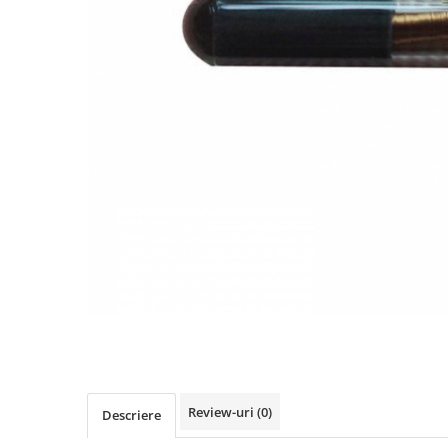
Testere Volvo
Testere multimarca
Testere Moto ATV
Cabluri OBD
Capace ventil roti
Chei si cipuri
Carcase chei
Chip Transponder
Embleme logo
Diverse
Leduri SMD
SGW gateway
Review-uri
(0)
Descriere