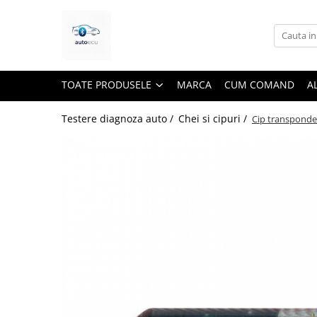
Toate Produsele
Interfete diagnoza
TOATE PRODUSELE
MARCA
CUM COMAND
A
Testere VAG ( VW, Audi, Seat,
Skoda)
Testere diagnoza auto /
Chei si cipuri /
Cip transponde
Testere BMW
Testere Dacia si Renault
Testere Ford si Mazda
Testere Fiat/Alfa Romeo
Testere Opel
Testere Jeep/Chrysler
Testere Nissan
Testere Toyota
Testere Tesla