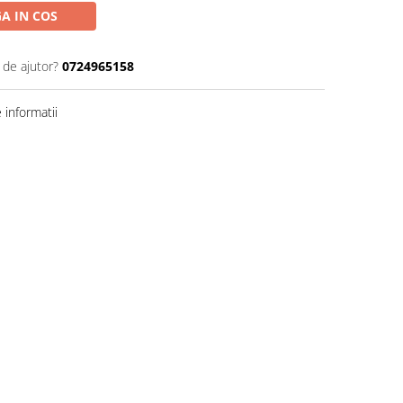
A IN COS
 de ajutor?
0724965158
informatii