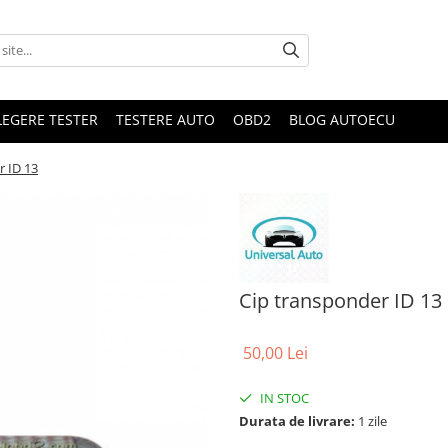
LEGERE TESTER
TESTERE AUTO
OBD2
BLOG AUTOECU
r ID 13
Cip transponder ID 13
50,00 Lei
IN STOC
Durata de livrare:
1 zile