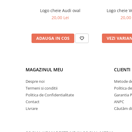
COUPE S2 1996-1997
Logo cheie Audi oval
Logo cheie 
COUPE 1996-1997
20,00 Lei
20,00 
S6 1996-1997
Chevrolet AVALANCHE 2001-2006
ADAUGA IN COS
VEZI VARIA
ESPERO 1995-1997
NEXIA 1995-1997
Citroen
MAGAZINUL MEU
CLIENTI
JUMPER 1996-2001
Despre noi
Metode de
RELAY 1996-2001
Termeni si conditii
Politica d
Politica de Confidentialitate
Garantia 
Fiat
Contact
ANPC
BRAVA 1995-1996
Livrare
Căutăm dis
BRAVO 1995-1996
PUNTO 1995-1999