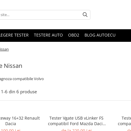
LEGERE TESTER
TESTERE AUTO
OBD2
BLOG AUTOECU
issan
e Nissan
iagnoza compatibile Volvo
1-
6
din
6
produse
teway 16+32 Renault
Tester Vgate USB vLinker FS
Test
Dacia
compatibil Ford Mazda Dacia
compat
Renault VAG RenoLink
Ni
100,00 Lei
de la 220,00 Lei
de