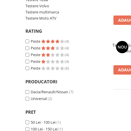
Testere Volvo
Testere Volvo
Testere multimarca
Testere multimarca
Testere Moto ATV
ADAUG
Testere Moto ATV
RATING
Cabluri OBD
Capace ventil roti
Peste
(4)
Tester bl
Chei si cipuri
NOU
Peste
(4)
Renau
Carcase chei
Peste
(4)
Peste
(4)
Chip Transponder
Peste
(6)
ADAUG
Embleme logo
PRODUCATORI
Diverse
Leduri SMD
Dacia/Renault/Nissan
(7)
SGW gateway
Universal
(2)
PRET
50 Lei - 100 Lei
(1)
100 Lei - 150 Lei
(1)