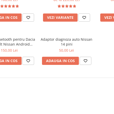
A IN COS
VEZI VARIANTE
VEZI
uetooth pentru Dacia
Adaptor diagnoza auto Nissan
lt Nissan Android
14 pini
EcuTweaker
150,00 Lei
50,00 Lei
A IN COS
ADAUGA IN COS