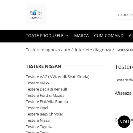
Toate Produsele
Interfete diagnoza
TOATE PRODUSELE
MARCA
CUM COMAND
A
Testere VAG ( VW, Audi, Seat,
Skoda)
Testere diagnoza auto /
Interfete diagnoza /
Testere N
Testere BMW
Testere Dacia si Renault
Tester
TESTERE NISSAN
Testere Ford si Mazda
Testere VAG ( VW, Audi, Seat, Skoda)
Testere d
Testere Fiat/Alfa Romeo
Testere BMW
Testere Dacia si Renault
Testere Opel
Afiseaza:
Testere Ford si Mazda
Testere Jeep/Chrysler
Testere Fiat/Alfa Romeo
Testere Opel
Testere Nissan
Testere Jeep/Chrysler
Testere Toyota
Cablu ga
Testere Nissan
NOU
Testere Toyota
Testere Tesla
Testere Tesla