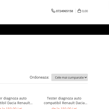
0724965158
0,00
Ordoneaza:
er diagnoza auto
Tester diagnoza auto
ibil Dacia Renault
compatibil Renault Dacia
ssan DDT4ALL
Nissan wifi
 la 150,00 Lei
de la 150,00 Lei