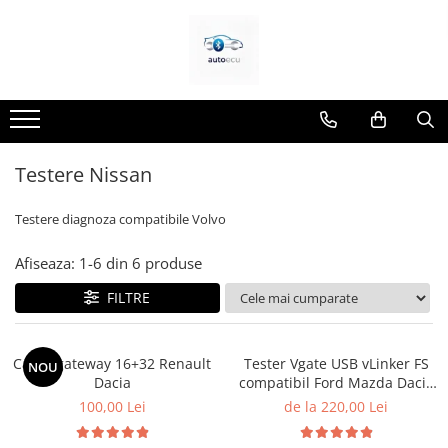
Toate Produsele
Interfete diagnoza
Testere VAG ( VW, Audi, Seat,
Skoda)
Testere Nissan
Testere BMW
Testere Dacia si Renault
Testere diagnoza compatibile Volvo
Testere Ford si Mazda
Afiseaza:
1-
6
din
6
produse
Testere Fiat/Alfa Romeo
FILTRE
Testere Opel
Testere Jeep/Chrysler
Cablu gateway 16+32 Renault
Tester Vgate USB vLinker FS
NOU
Testere Nissan
Dacia
compatibil Ford Mazda Dacia
Testere Toyota
Renault VAG RenoLink
100,00 Lei
de la 220,00 Lei
Testere Tesla