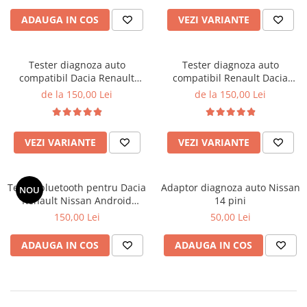
Testere Volvo
ADAUGA IN COS
VEZI VARIANTE
Testere multimarca
Testere Moto ATV
Tester diagnoza auto
Tester diagnoza auto
Cabluri OBD
compatibil Dacia Renault
compatibil Renault Dacia
Nissan DDT4ALL
Nissan wifi
Capace ventil roti
de la 150,00 Lei
de la 150,00 Lei
Chei si cipuri
Carcase chei
VEZI VARIANTE
VEZI VARIANTE
Chip Transponder
Embleme logo
Tester bluetooth pentru Dacia
Adaptor diagnoza auto Nissan
NOU
Diverse
Renault Nissan Android
14 pini
Leduri SMD
EcuTweaker
150,00 Lei
50,00 Lei
SGW gateway
ADAUGA IN COS
ADAUGA IN COS